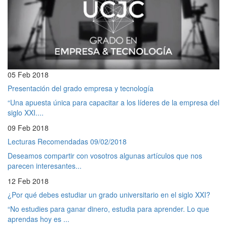
05 Feb 2018
Presentación del grado empresa y tecnología
“Una apuesta única para capacitar a los líderes de la empresa del
siglo XXI....
09 Feb 2018
Lecturas Recomendadas 09/02/2018
Deseamos compartir con vosotros algunas artículos que nos
parecen interesantes...
12 Feb 2018
¿Por qué debes estudiar un grado universitario en el siglo XXI?
“No estudies para ganar dinero, estudia para aprender. Lo que
aprendas hoy es ...