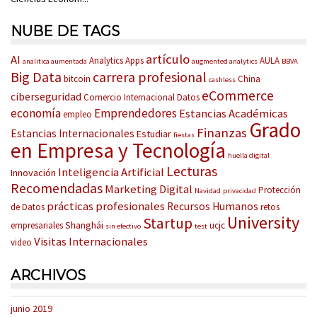
NUBE DE TAGS
artículo
AI
Analytics
Apps
AULA
analitica aumentada
augmented analytics
BBVA
Big Data
carrera profesional
bitcoin
China
cashless
eCommerce
ciberseguridad
Comercio Internacional
Datos
economía
Emprendedores
Estancias Académicas
empleo
Grado
Finanzas
Estancias Internacionales
Estudiar
fiestas
en Empresa y Tecnología
huella digital
Lecturas
Inteligencia Artificial
Innovación
Recomendadas
Marketing Digital
Protección
Navidad
privacidad
prácticas profesionales
Recursos Humanos
de Datos
retos
University
Startup
Shanghái
empresariales
ucjc
sin efectivo
test
Visitas Internacionales
video
ARCHIVOS
junio 2019