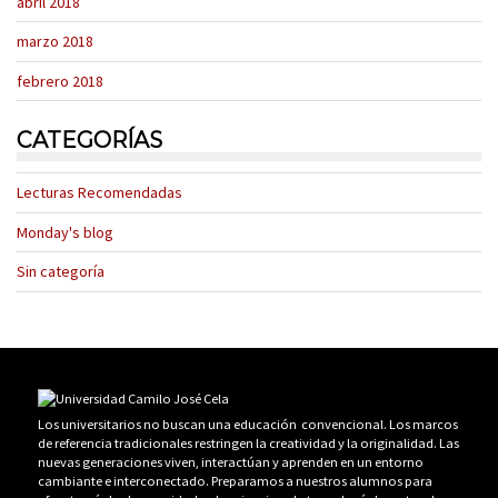
abril 2018
marzo 2018
febrero 2018
CATEGORÍAS
Lecturas Recomendadas
Monday's blog
Sin categoría
Los universitarios no buscan una educación convencional. Los marcos
de referencia tradicionales restringen la creatividad y la originalidad. Las
nuevas generaciones viven, interactúan y aprenden en un entorno
cambiante e interconectado. Preparamos a nuestros alumnos para