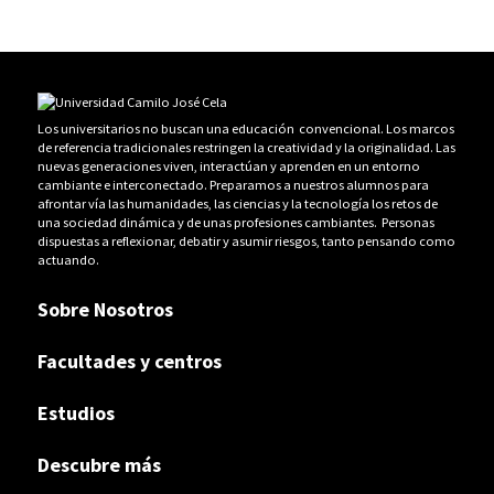
Los universitarios no buscan una educación convencional. Los marcos
de referencia tradicionales restringen la creatividad y la originalidad. Las
nuevas generaciones viven, interactúan y aprenden en un entorno
cambiante e interconectado. Preparamos a nuestros alumnos para
afrontar vía las humanidades, las ciencias y la tecnología los retos de
una sociedad dinámica y de unas profesiones cambiantes. Personas
dispuestas a reflexionar, debatir y asumir riesgos, tanto pensando como
actuando.
Sobre Nosotros
Facultades y centros
Estudios
Descubre más