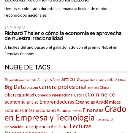
Hemos recolectado durante la semana artículos de medios
reconocidos nacionales ...
19 Feb 2018
Richard Thaler o cómo la economía se aprovecha
de nuestra irracionalidad
A finales del año pasado el galardonado con el premio Nobel en
Ciencias Económ...
NUBE DE TAGS
artículo
AI
Analytics
Apps
AULA
analitica aumentada
augmented analytics
BBVA
Big Data
carrera profesional
bitcoin
China
cashless
eCommerce
ciberseguridad
Comercio Internacional
Datos
economía
Emprendedores
Estancias Académicas
empleo
Grado
Finanzas
Estancias Internacionales
Estudiar
fiestas
en Empresa y Tecnología
huella digital
Lecturas
Inteligencia Artificial
Innovación