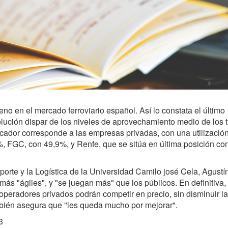
o en el mercado ferroviario español. Así lo constata el último
olución dispar de los niveles de aprovechamiento medio de los 
dicador corresponde a las empresas privadas, con una utilización
%, FGC, con 49,9%, y Renfe, que se sitúa en última posición co
nsporte y la Logística de la Universidad Camilo josé Cela, Agustí
más "ágiles", y "se juegan más" que los públicos. En definitiva,
operadores privados podrán competir en precio, sin disminuir la
mbién asegura que "les queda mucho por mejorar".
3