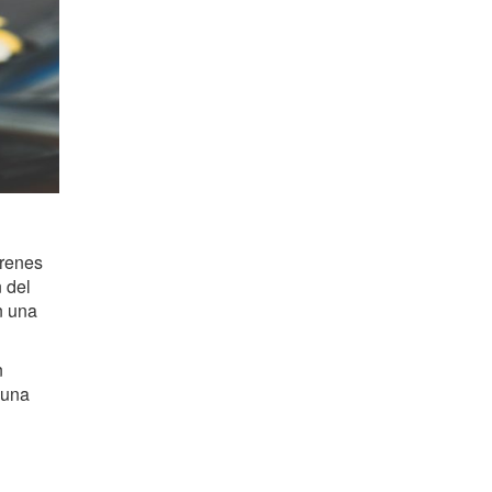
trenes
 del
n una
n
 una