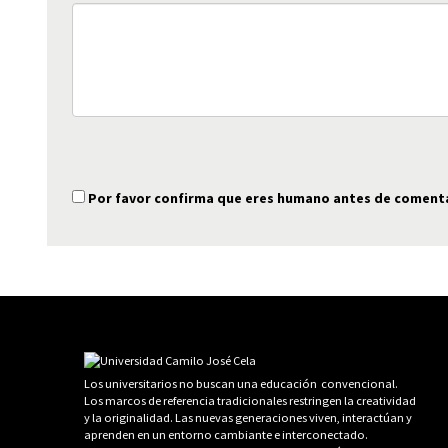
Por favor confirma que eres humano antes de coment
Los universitarios no buscan una educación convencional.
Los marcos de referencia tradicionales restringen la creatividad
y la originalidad. Las nuevas generaciones viven, interactúan y
aprenden en un entorno cambiante e interconectado.