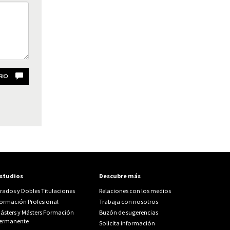
RIO
studios
Descubre más
rados y Dobles Titulaciones
Relaciones con los medios
ormación Profesional
Trabaja con nosotros
ásters y Másters Formación
Buzón de sugerencias
ermanente
Solicita información