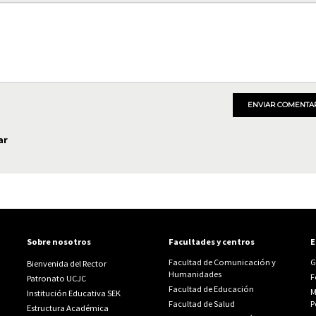
ENVIAR COMENTA
ar
Sobre nosotros
Facultades y centros
E
Facultad de Comunicación y
G
Bienvenida del Rector
Humanidades
F
Patronato UCJC
Facultad de Educación
M
Institución Educativa SEK
Facultad de Salud
P
Estructura Académica