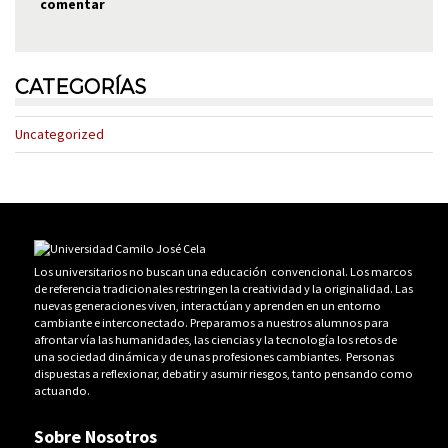
comentar
CATEGORÍAS
Uncategorized
Los universitarios no buscan una educación convencional. Los marcos
de referencia tradicionales restringen la creatividad y la originalidad. Las
nuevas generaciones viven, interactúan y aprenden en un entorno
cambiante e interconectado. Preparamos a nuestros alumnos para
afrontar vía las humanidades, las ciencias y la tecnología los retos de
una sociedad dinámica y de unas profesiones cambiantes. Personas
dispuestas a reflexionar, debatir y asumir riesgos, tanto pensando como
actuando.
Sobre Nosotros