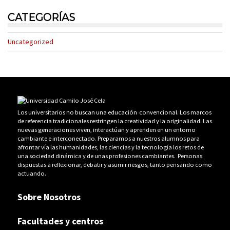
CATEGORÍAS
Uncategorized
Los universitarios no buscan una educación convencional. Los marcos
de referencia tradicionales restringen la creatividad y la originalidad. Las
nuevas generaciones viven, interactúan y aprenden en un entorno
cambiante e interconectado. Preparamos a nuestros alumnos para
afrontar vía las humanidades, las ciencias y la tecnología los retos de
una sociedad dinámica y de unas profesiones cambiantes. Personas
dispuestas a reflexionar, debatir y asumir riesgos, tanto pensando como
actuando.
Sobre Nosotros
Facultades y centros