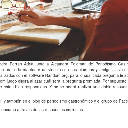
edra Ferran Adrià junto a Alejandra Feldman de Periodismo Gast
tima es la de mantener un vinculo con sus alumnos y amigos, asi co
alizados con el software Random.org, para lo cuál cada pregunta le a
m luego eligirá al azar cuál sera la pregunta premiada. Por supuesto
 esten bien respondidas. Y no se podrá realizar una doble respuest
í, y también en el blog de periodismo gastronómico y el grupo de Fac
 concurso a traves de las respuestas correctas.