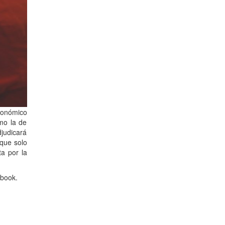
ronómico
mo la de
djudicará
 que solo
a por la
ebook.