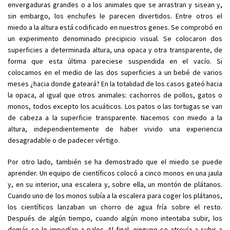
envergaduras grandes o a los animales que se arrastran y sisean y,
sin embargo, los enchufes le parecen divertidos. Entre otros el
miedo a la altura está codificado en nuestros genes. Se comprobó en
un experimento denominado precipicio visual. Se colocaron dos
superficies a determinada altura, una opaca y otra transparente, de
forma que esta última pareciese suspendida en el vacío. Si
colocamos en el medio de las dos superficies a un bebé de varios
meses ¿hacia donde gateará? En la totalidad de los casos gateó hacia
la opaca, al igual que otros animales: cachorros de pollos, gatos o
monos, todos excepto los acuáticos. Los patos o las tortugas se van
de cabeza a la superficie transparente. Nacemos con miedo a la
altura, independientemente de haber vivido una experiencia
desagradable o de padecer vértigo.
Por otro lado, también se ha demostrado que el miedo se puede
aprender. Un equipo de científicos colocó a cinco monos en una jaula
y, en su interior, una escalera y, sobre ella, un montón de plátanos.
Cuando uno de los monos subía a la escalera para coger los plátanos,
los científicos lanzaban un chorro de agua fría sobre el resto.
Después de algún tiempo, cuando algún mono intentaba subir, los
demás se lo impedían a palos. Al final, ninguno se atrevía a subir a