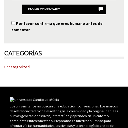
ENVIAR COMENTARIO
Por favor confirma que eres humano antes de
comentar
CATEGORÍAS
Uncategorized
Los universitarios no buscan una educación convencional. Los marcos
de referencia tradicionales restringen la creatividad y la originalidad. Las
nuevas generaciones viven, interactúan y aprenden en un entorno
cambiante e interconectado. Preparamos a nuestros alumnos para
afrontar vía las humanidades, las ciencias y la tecnología los retos de