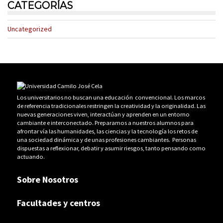
CATEGORÍAS
Uncategorized
Los universitarios no buscan una educación convencional. Los marcos
de referencia tradicionales restringen la creatividad y la originalidad. Las
nuevas generaciones viven, interactúan y aprenden en un entorno
cambiante e interconectado. Preparamos a nuestros alumnos para
afrontar vía las humanidades, las ciencias y la tecnología los retos de
una sociedad dinámica y de unas profesiones cambiantes. Personas
dispuestas a reflexionar, debatir y asumir riesgos, tanto pensando como
actuando.
Sobre Nosotros
Facultades y centros