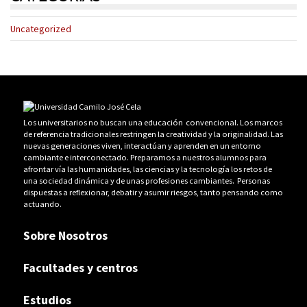
Uncategorized
Los universitarios no buscan una educación convencional. Los marcos
de referencia tradicionales restringen la creatividad y la originalidad. Las
nuevas generaciones viven, interactúan y aprenden en un entorno
cambiante e interconectado. Preparamos a nuestros alumnos para
afrontar vía las humanidades, las ciencias y la tecnología los retos de
una sociedad dinámica y de unas profesiones cambiantes. Personas
dispuestas a reflexionar, debatir y asumir riesgos, tanto pensando como
actuando.
Sobre Nosotros
Facultades y centros
Estudios