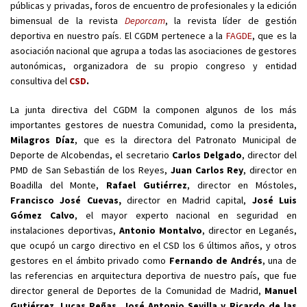
públicas y privadas, foros de encuentro de profesionales y la edición
bimensual de la revista
Deporcam
, la revista líder de gestión
deportiva en nuestro país. El CGDM pertenece a la
FAGDE
, que es la
asociación nacional que agrupa a todas las asociaciones de gestores
autonómicas, organizadora de su propio congreso y entidad
consultiva del
CSD
.
La junta directiva del CGDM la componen algunos de los más
importantes gestores de nuestra Comunidad, como la presidenta,
Milagros Díaz
, que es la directora del Patronato Municipal de
Deporte de Alcobendas, el secretario
Carlos Delgado
, director del
PMD de San Sebastián de los Reyes,
Juan Carlos Rey
, director en
Boadilla del Monte,
Rafael Gutiérrez
, director en Móstoles,
Francisco José Cuevas,
director en Madrid capital,
José Luis
Gómez Calvo
, el mayor experto nacional en seguridad en
instalaciones deportivas,
Antonio Montalvo
, director en Leganés,
que ocupó un cargo directivo en el CSD los 6 últimos años, y otros
gestores en el ámbito privado como
Fernando de Andrés
, una de
las referencias en arquitectura deportiva de nuestro país, que fue
director general de Deportes de la Comunidad de Madrid,
Manuel
Gutiérrez, Lucas Peñas, José Antonio Sevilla y Ricardo de las