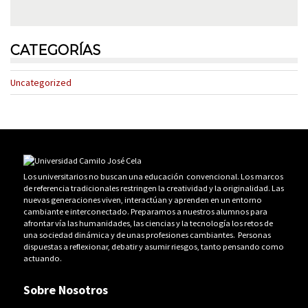
CATEGORÍAS
Uncategorized
Los universitarios no buscan una educación convencional. Los marcos
de referencia tradicionales restringen la creatividad y la originalidad. Las
nuevas generaciones viven, interactúan y aprenden en un entorno
cambiante e interconectado. Preparamos a nuestros alumnos para
afrontar vía las humanidades, las ciencias y la tecnología los retos de
una sociedad dinámica y de unas profesiones cambiantes. Personas
dispuestas a reflexionar, debatir y asumir riesgos, tanto pensando como
actuando.
Sobre Nosotros