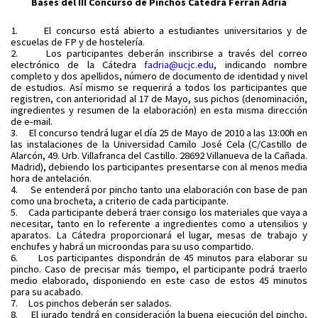
Bases del III Concurso de Pinchos Cátedra Ferran Adrià
1.
El concurso está abierto a estudiantes universitarios y de
escuelas de FP y de hostelería.
2.
Los participantes deberán inscribirse a través del correo
electrónico de la Cátedra
fadria@ucjc.edu
, indicando nombre
completo y dos apellidos, número de documento de identidad y nivel
de estudios. Así mismo se requerirá a todos los participantes que
registren, con anterioridad al 17 de Mayo, sus pichos (denominación,
ingredientes y resumen de la elaboración) en esta misma dirección
de e-mail.
3.
El concurso tendrá lugar el día 25 de Mayo de 2010 a las 13:00h en
las instalaciones de la Universidad Camilo José Cela (C/Castillo de
Alarcón, 49. Urb. Villafranca del Castillo. 28692 Villanueva de la Cañada.
Madrid), debiendo los participantes presentarse con al menos media
hora de antelación.
4.
Se entenderá por pincho tanto una elaboración con base de pan
como una brocheta, a criterio de cada participante.
5.
Cada participante deberá traer consigo los materiales que vaya a
necesitar, tanto en lo referente a ingredientes como a utensilios y
aparatos. La Cátedra proporcionará el lugar, mesas de trabajo y
enchufes y habrá un microondas para su uso compartido.
6.
Los participantes dispondrán de 45 minutos para elaborar su
pincho. Caso de precisar más tiempo, el participante podrá traerlo
medio elaborado, disponiendo en este caso de estos 45 minutos
para su acabado.
7.
Los pinchos deberán ser salados.
8.
El jurado tendrá en consideración la buena ejecución del pincho,