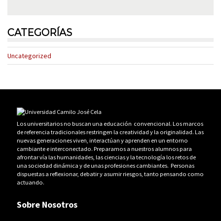
CATEGORÍAS
Uncategorized
Los universitarios no buscan una educación convencional. Los marcos
de referencia tradicionales restringen la creatividad y la originalidad. Las
nuevas generaciones viven, interactúan y aprenden en un entorno
cambiante e interconectado. Preparamos a nuestros alumnos para
afrontar vía las humanidades, las ciencias y la tecnología los retos de
una sociedad dinámica y de unas profesiones cambiantes. Personas
dispuestas a reflexionar, debatir y asumir riesgos, tanto pensando como
actuando.
Sobre Nosotros