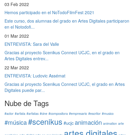
03 Feb 2022
Hemos participado en el NoTodoFilmFest 2021
Este curso, dos alumnas del grado en Artes Digitales participaron
en el Notodofi...
01 Mar 2022
ENTREVISTA: Sara del Valle
Gracias al proyecto Scenikus Connect UCJC, en el grado en
Artes Digitales entrev...
22 Mar 2022
ENTREVISTA: Ludovic Assémat
Gracias al proyecto Scenikus Connect UCJC, el grado en Artes
Digitales puede par...
Nube de Tags
#actor
#artista
#artistas
#cine
#compositora
#empresario
#escritor
#musico
#scenikus
#música
animación
#ucjc
animation
arte
artes digitales