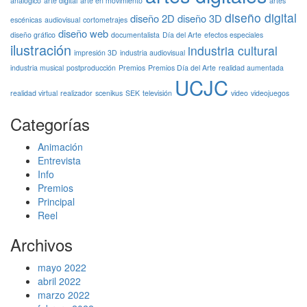
analógico
arte digital
arte en movimiento
artes
diseño digital
diseño 2D
diseño 3D
escénicas
audiovisual
cortometrajes
diseño web
diseño gráfico
documentalista
Día del Arte
efectos especiales
ilustración
industria cultural
impresión 3D
industria audiovisual
industria musical
postproducción
Premios
Premios Día del Arte
realidad aumentada
UCJC
realidad virtual
realizador
scenikus
SEK
televisión
video
videojuegos
Categorías
Animación
Entrevista
Info
Premios
Principal
Reel
Archivos
mayo 2022
abril 2022
marzo 2022