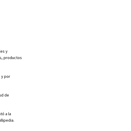
tes y
es, productos
 y por
tud de
tó a la
llipedia.