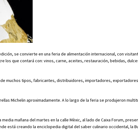
edición, se convierte en una feria de alimentación internacional, con visitan
e los que contará con: vinos, carne, aceites, restauración, bebidas, dulc
 de muchos tipos, fabricantes, distribuidores, importadores, exportadores
llas Michelin aproximadamente. A lo largo de la feria se produjeron multi
a media mañana del martes en la calle Mèxic, al lado de Caixa Forum, presen
e está creando la enciclopedia digital del saber culinario occidental, la Bu