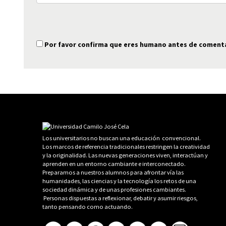
Por favor confirma que eres humano antes de coment
Los universitarios no buscan una educación convencional.
Los marcos de referencia tradicionales restringen la creatividad
y la originalidad. Las nuevas generaciones viven, interactúan y
aprenden en un entorno cambiante e interconectado.
Preparamos a nuestros alumnos para afrontar vía las
humanidades, las ciencias y la tecnología los retos de una
sociedad dinámica y de unas profesiones cambiantes.
Personas dispuestas a reflexionar, debatir y asumir riesgos,
tanto pensando como actuando.