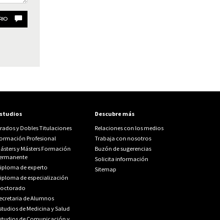
RIO
studios
Descubre más
rados y Dobles Titulaciones
Relaciones con los medios
ormación Profesional
Trabaja con nosotros
ásters y Másters Formación
Buzón de sugerencias
ermanente
Solicita información
iploma de experto
Sitemap
iploma de especialización
octorado
ecretaria de Alumnos
studios de Medicina y Salud
studios de Comunicación y