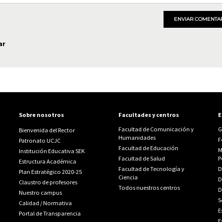
ENVIAR COMENTA
ar
Sobre nosotros
Facultades y centros
E
Facultad de Comunicación y
G
Bienvenida del Rector
Humanidades
F
Patronato UCJC
Facultad de Educación
M
Institución Educativa SEK
Facultad de Salud
P
Estructura Académica
Facultad de Tecnología y
D
Plan Estratégico 2020-25
Ciencia
D
Claustro de profesores
Todos nuestros centros
D
Nuestro campus
S
Calidad
/
Normativa
E
Portal de Transparencia
E