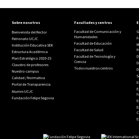
Sobre nosotros
Facultades y centros
E
Facultad de Comunicación y
G
Bienvenida del Rector
Humanidades
F
Patronato UCJC
Facultad de Educación
M
Institución Educativa SEK
Facultad de Salud
P
Estructura Académica
Facultad de Tecnología y
D
Plan Estratégico 2020-25
Ciencia
D
Claustro de profesores
Todos nuestros centros
D
Nuestro campus
S
Calidad
/
Normativa
E
Portal de Transparencia
E
Alumni UCJC
h
Fundación Felipe Segovia
E
E
C
E