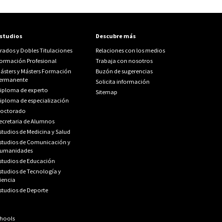
studios
Descubre más
rados y Dobles Titulaciones
Relaciones con los medios
ormación Profesional
Trabaja con nosotros
ásters y Másters Formación
Buzón de sugerencias
ermanente
Solicita información
iploma de experto
Sitemap
iploma de especialización
octorado
ecretaria de Alumnos
studios de Medicina y Salud
studios de Comunicación y
umanidades
studios de Educación
studios de Tecnología y
iencia
studios de Deporte