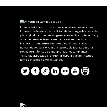
Los universitarios no buscan una educación convencional.
Los marcos de referencia tradicionales restringen la creatividad
y la originalidad. Las nuevas generaciones viven, interactúan y
aprenden en un entorno cambiante e interconectado.
Preparamos a nuestros alumnos para afrontar vía las
humanidades, las ciencias y la tecnología los retos de una
sociedad dinámica y de unas profesiones cambiantes.
Personas dispuestas a reflexionar, debatir y asumir riesgos,
tanto pensando como actuando.