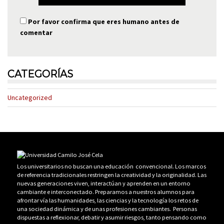
Por favor confirma que eres humano antes de
comentar
CATEGORÍAS
Uncategorized
Los universitarios no buscan una educación convencional. Los marcos
de referencia tradicionales restringen la creatividad y la originalidad. Las
nuevas generaciones viven, interactúan y aprenden en un entorno
cambiante e interconectado. Preparamos a nuestros alumnos para
afrontar vía las humanidades, las ciencias y la tecnología los retos de
una sociedad dinámica y de unas profesiones cambiantes. Personas
dispuestas a reflexionar, debatir y asumir riesgos, tanto pensando como