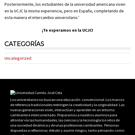
Posteriormente, los estudiantes de la universidad americana viven
en la UCJC la misma experiencia, pero en España, completando de
esta manera el intercambio universitario.’
¡Te esperamos en la UCJC!
CATEGORÍAS
Uncategorized
Los universitarios no buscan una educación convencional. Los marcos
de referencia tradicionales restringen la creatividad y la originalidad. Las
nuevas generaciones viven, interactúan y aprenden en un entorno
cambiante e interconectado. Preparamos a nuestros alumnos para
afrontar vía las humanidades, las ciencias y la tecnología los retos de
una sociedad dinámica y de unas profesiones cambiantes. Personas
dispuestas a reflexionar, debatir y asumir riesgos, tanto pensando como