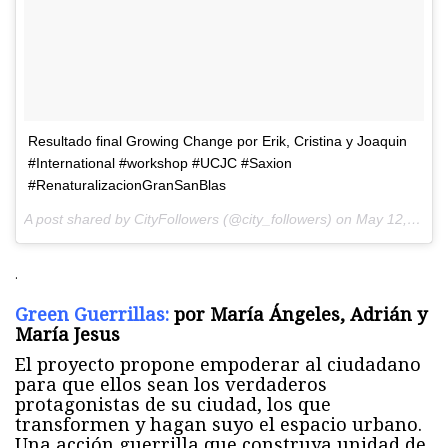
Resultado final Growing Change por Erik, Cristina y Joaquin
#International #workshop #UCJC #Saxion
#RenaturalizacionGranSanBlas
A post shared by CityFollowers (@city_followers) on
May 12, 2017 at 4:17am PDT
.
Green Guerrillas:
por María Ángeles, Adrián y
María Jesus
El proyecto propone empoderar al ciudadano
para que ellos sean los verdaderos
protagonistas de su ciudad, los que
transformen y hagan suyo el espacio urbano.
Una acción guerrilla que construya unidad de