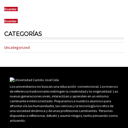
Guardar
Guardar
CATEGORÍAS
Uncategorized
Los universitarios no buscan una educación convencional. Los marcos
de referencia tradicionales restringen la creatividad y la originalidad. Las
nuevas generaciones viven, interactúan y aprenden en un entorno
cambiante e interconectado. Preparamos a nuestros alumnos para
afrontar vía las humanidades, las ciencias y la tecnología los retos de
una sociedad dinámica y de unas profesiones cambiantes. Personas
dispuestas a reflexionar, debatir y asumir riesgos, tanto pensando como
actuando.