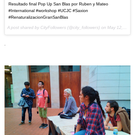
Resultado final Pop Up San Blas por Ruben y Mateo
#International #workshop #UCJC #Saxion
#RenaturalizacionGranSanBlas
A post shared by CityFollowers (@city_followers) on
May 12, 2017 at 4:15am PDT
.