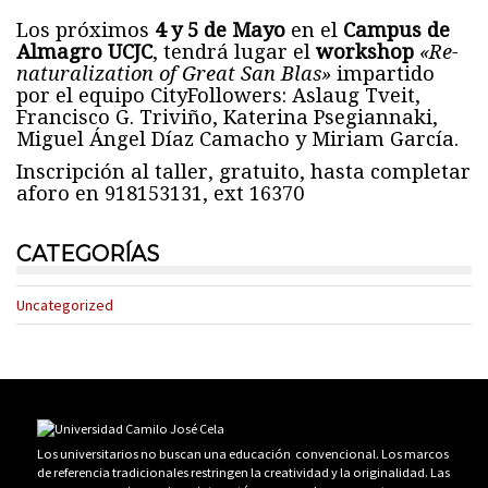
Los próximos
4 y 5 de Mayo
en el
Campus de
Almagro UCJC
, tendrá lugar el
workshop
«Re-
naturalization of Great San Blas»
impartido
por el equipo CityFollowers: Aslaug Tveit,
Francisco G. Triviño, Katerina Psegiannaki,
Miguel Ángel Díaz Camacho y Miriam García.
Inscripción al taller, gratuito, hasta completar
aforo en 918153131, ext 16370
CATEGORÍAS
Uncategorized
Los universitarios no buscan una educación convencional. Los marcos
de referencia tradicionales restringen la creatividad y la originalidad. Las