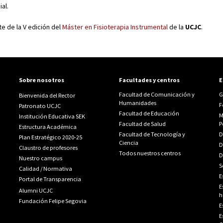
al.
 de la V edición del
Máster en Fisioterapia Instrumental
de la
UCJC
.
Sobre nosotros
Facultades y centros
E
Facultad de Comunicación y
G
Bienvenida del Rector
Humanidades
F
Patronato UCJC
Facultad de Educación
M
Institución Educativa SEK
Facultad de Salud
P
Estructura Académica
Facultad de Tecnología y
D
Plan Estratégico 2020-25
Ciencia
D
Claustro de profesores
Todos nuestros centros
D
Nuestro campus
S
Calidad
/
Normativa
E
Portal de Transparencia
E
Alumni UCJC
h
Fundación Felipe Segovia
E
E