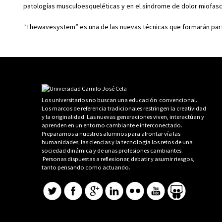
patologías musculoesqueléticas y en el síndrome de dolor miofasci
“Thewavesystem” es una de las nuevas técnicas que formarán parte
Los universitarios no buscan una educación convencional.
Los marcos de referencia tradicionales restringen la creatividad
y la originalidad. Las nuevas generaciones viven, interactúan y
aprenden en un entorno cambiante e interconectado.
Preparamos a nuestros alumnos para afrontar vía las
humanidades, las ciencias y la tecnología los retos de una
sociedad dinámica y de unas profesiones cambiantes.
Personas dispuestas a reflexionar, debatir y asumir riesgos,
tanto pensando como actuando.