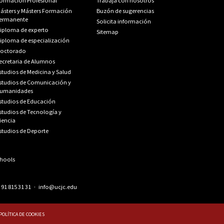
ormación Profesional
Trabaja con nosotros
ásters y Másters Formación
Buzón de sugerencias
ermanente
Solicita información
iploma de experto
Sitemap
iploma de especialización
octorado
ecretaria de Alumnos
studios de Medicina y Salud
studios de Comunicación y
umanidades
studios de Educación
studios de Tecnología y
iencia
studios de Deporte
.
91 815 31 31
·
info@ucjc.edu
POLÍTICA DE COOKIES