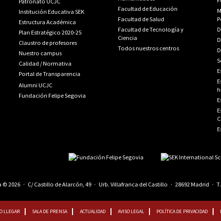
F
Patronato UCJC
Facultad de Educación
M
Institución Educativa SEK
Facultad de Salud
P
Estructura Académica
Facultad de Tecnología y
D
Plan Estratégico 2020-25
Ciencia
D
Claustro de profesores
Todos nuestros centros
D
Nuestro campus
S
Calidad
/
Normativa
E
Portal de Transparencia
E
Alumni UCJC
h
Fundación Felipe Segovia
E
E
C
E
© 2026 · C/ Castillo de Alarcón, 49 · Urb. Villafranca del Castillo · 28692 Madrid · T
O LLEGAR
SALA DE PRENSA
ACTUALIDAD
AVISO LEGAL
POLÍTICA DE PRIVACIDAD