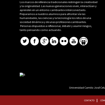
Los marcos de referencia tradicionales restringen la creatividad
y la originalidad. Las nuevas generaciones viven, interactúan y
aprenden en un entorno cambiante e interconectado.
Preparamos a nuestros alumnos para afrontar vía las
humanidades, las ciencias y la tecnología los retos de una
sociedad dinámica y de unas profesiones cambiantes.
Personas dispuestas a reflexionar, debatir y asumir riesgos,
tanto pensando como actuando.
Universidad Camilo José Cela 
CONTACTO
CÓM