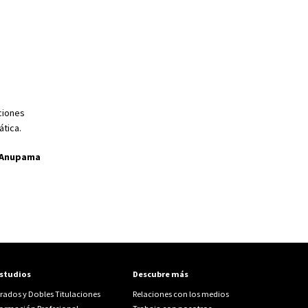
ciones
ática.
Anupama
studios
Descubre más
rados y Dobles Titulaciones
Relaciones con los medios