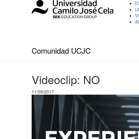
E
U
V
A
Comunidad UCJC
Videoclip: NO
11/09/2017