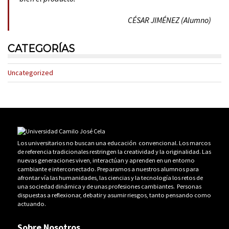
CÉSAR JIMÉNEZ (Alumno)
CATEGORÍAS
Uncategorized
Los universitarios no buscan una educación convencional. Los marcos
de referencia tradicionales restringen la creatividad y la originalidad. Las
nuevas generaciones viven, interactúan y aprenden en un entorno
cambiante e interconectado. Preparamos a nuestros alumnos para
afrontar vía las humanidades, las ciencias y la tecnología los retos de
una sociedad dinámica y de unas profesiones cambiantes. Personas
dispuestas a reflexionar, debatir y asumir riesgos, tanto pensando como
actuando.
Sobre Nosotros