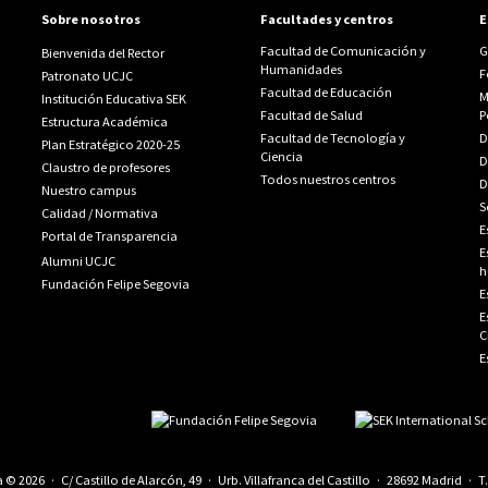
Sobre nosotros
Facultades y centros
E
Facultad de Comunicación y
G
Bienvenida del Rector
Humanidades
F
Patronato UCJC
Facultad de Educación
M
Institución Educativa SEK
Facultad de Salud
P
Estructura Académica
Facultad de Tecnología y
D
Plan Estratégico 2020-25
Ciencia
D
Claustro de profesores
Todos nuestros centros
D
Nuestro campus
S
Calidad
/
Normativa
E
Portal de Transparencia
E
Alumni UCJC
h
Fundación Felipe Segovia
E
E
C
E
© 2026 · C/ Castillo de Alarcón, 49 · Urb. Villafranca del Castillo · 28692 Madrid · T