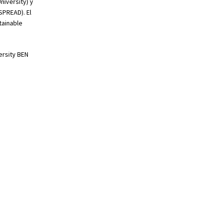
niversity) y
SPREAD). El
tainable
ersity BEN