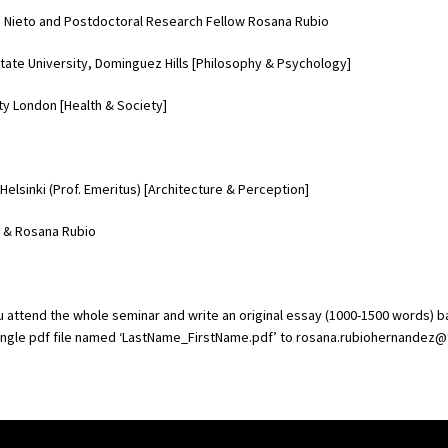
o Nieto and Postdoctoral Research Fellow Rosana Rubio
 State University, Dominguez Hills [Philosophy & Psychology]
ity London [Health & Society]
 Helsinki (Prof. Emeritus) [Architecture & Perception]
o & Rosana Rubio
you attend the whole seminar and write an original essay (1000-1500 words) 
 single pdf file named ‘LastName_FirstName.pdf’ to rosana.rubiohernandez@t