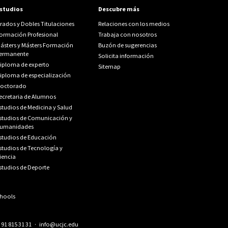
studios
Descubre más
rados y Dobles Titulaciones
Relaciones con los medios
ormación Profesional
Trabaja con nosotros
ásters y Másters Formación
Buzón de sugerencias
ermanente
Solicita información
iploma de experto
Sitemap
iploma de especialización
octorado
ecretaria de Alumnos
studios de Medicina y Salud
studios de Comunicación y
umanidades
studios de Educación
studios de Tecnología y
iencia
studios de Deporte
.
91 815 31 31
·
info@ucjc.edu