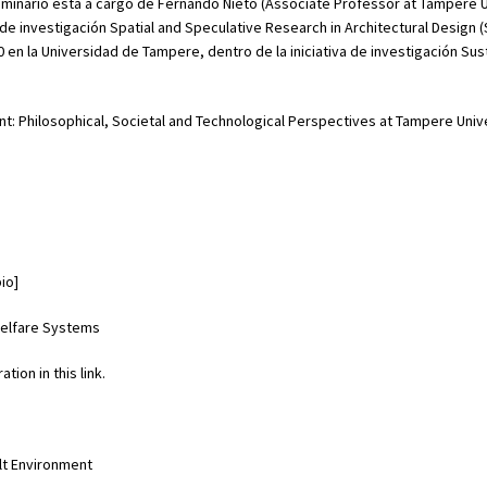
 seminario está a cargo de Fernando Nieto (Associate Professor at Tampere U
 investigación Spatial and Speculative Research in Architectural Design (
 en la Universidad de Tampere, dentro de la iniciativa de investigación Sus
t: Philosophical, Societal and Technological Perspectives at Tampere Univ
io]
 Welfare Systems
tion in this link.
lt Environment