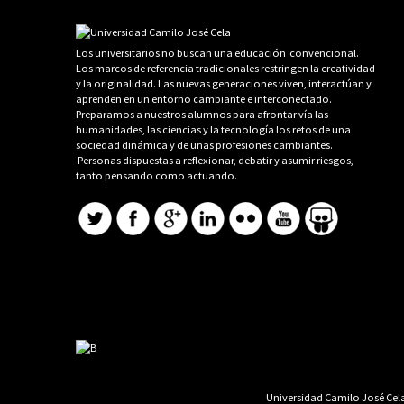
Los universitarios no buscan una educación convencional.
Los marcos de referencia tradicionales restringen la creatividad
y la originalidad. Las nuevas generaciones viven, interactúan y
aprenden en un entorno cambiante e interconectado.
Preparamos a nuestros alumnos para afrontar vía las
humanidades, las ciencias y la tecnología los retos de una
sociedad dinámica y de unas profesiones cambiantes.
Personas dispuestas a reflexionar, debatir y asumir riesgos,
tanto pensando como actuando.
Universidad Camilo José Cela 