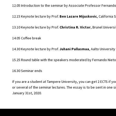
12.05 Introduction to the seminar by Associate Professor Fernand
12.15 Keynote lecture by Prof.
Ben Lazare Mijuskovic
, California
13.10 Keynote lecture by Prof.
Christina R. Victor
, Brunel Univers
14.05 Coffee break
14.30 Keynote lecture by Prof.
Juhani Pallasmaa
, Aalto University
15.25 Round table with the speakers moderated by Fernando Niet
16.30 Seminar ends
If you are a student at Tampere University, you can get 2 ECTS if 
or several of the seminar lectures. The essay is to be sent in one
January 31st, 2020.