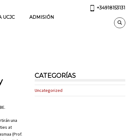
+34918153131
A UCJC
ADMISIÓN
CATEGORÍAS
y
Uncategorized
BE.
rtirán una
ties at
lasmaa (Prof.