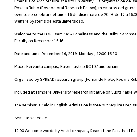
Emeritus of Architecture at Aalto University). La organización del
Rosana Rubio (Posdoctoral Research Fellow), miembros del grupo de
evento se celebrará el lunes 16 de diciembre de 2019, de 12 a 16:30
Welfare Systems de esta universidad.
Welcome to the LOBE seminar – Loneliness and the Built Environmen
Faculty on December 16th!
Date and time: December 16, 2019 [Monday], 12:00-16:30
Place: Hervanta campus, Rakennustalo RO107 auditorium
Organised by SPREAD research group [Fernando Nieto, Rosana Rub
Included at Tampere University research initiative on Sustainable
The seminar is held in English. Admission is free but requires registra
Seminar schedule
12.00 Welcome words by Antti Lönnqvist, Dean of the Faculty of Bui