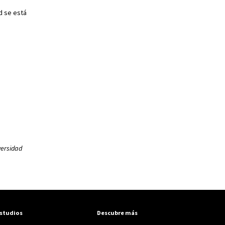
d se está
versidad
studios
Descubre más