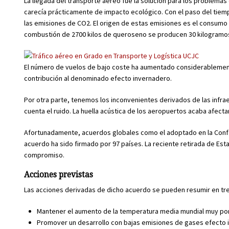
La llegada del transporte aéreo fue la solución para los problema
carecía prácticamente de impacto ecológico. Con el paso del tiemp
las emisiones de CO2. El origen de estas emisiones es el consumo 
combustión de 2700 kilos de queroseno se producen 30 kilogramos 
El número de vuelos de bajo coste ha aumentado considerablement
contribución al denominado efecto invernadero.
Por otra parte, tenemos los inconvenientes derivados de las infrae
cuenta el ruido. La huella acústica de los aeropuertos acaba afecta
Afortunadamente, acuerdos globales como el adoptado en la Confere
acuerdo ha sido firmado por 97 países. La reciente retirada de Est
compromiso.
Acciones previstas
Las acciones derivadas de dicho acuerdo se pueden resumir en tre
Mantener el aumento de la temperatura media mundial muy por
Promover un desarrollo con bajas emisiones de gases efecto 