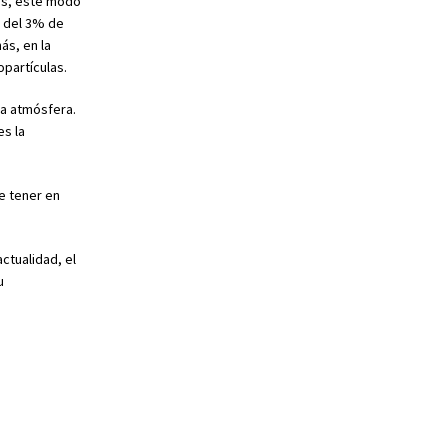
ños, este modo
e del 3% de
ás, en la
partículas.
la atmósfera.
s la
e tener en
ctualidad, el
u