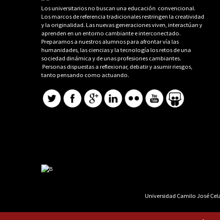
Los universitarios no buscan una educación convencional.
Los marcos de referencia tradicionales restringen la creatividad
y la originalidad. Las nuevas generaciones viven, interactúan y
aprenden en un entorno cambiante e interconectado.
Preparamos a nuestros alumnos para afrontar vía las
humanidades, las ciencias y la tecnología los retos de una
sociedad dinámica y de unas profesiones cambiantes.
Personas dispuestas a reflexionar, debatir y asumir riesgos,
tanto pensando como actuando.
Universidad Camilo José Cela 