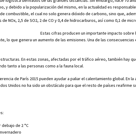
s de logística derivados de las grandes distancias. Sin embargo, hace 70 a
o, y debido a la popularización del mismo, en la actualidad es responsabl
de combustible, el cual no solo genera dióxido de carbono, sino que, adem
de NOx, 2,5 de SO2, 2 de CO y 0,4 de hidrocarburos, así como 0,1 de micro
Estas cifras producen un importante impacto sobre 
e, lo que genera un aumento de las emisiones. Una de las consecuencias e
structuras. En estas zonas, afectadas por el tráfico aéreo, también hay qu
ndo tanto a las personas como a la fauna local.
ncia de París 2015 pueden ayudar a paliar el calentamiento global. En la a
ados Unidos no ha sido un obstáculo para que el resto de países reafirme s
s:
 debajo de 2 °C
invernadero