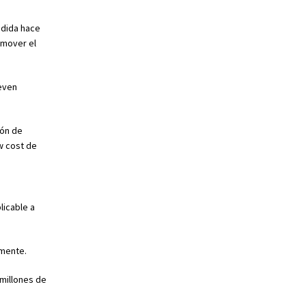
edida hace
omover el
ueven
ión de
w cost de
licable a
amente.
millones de