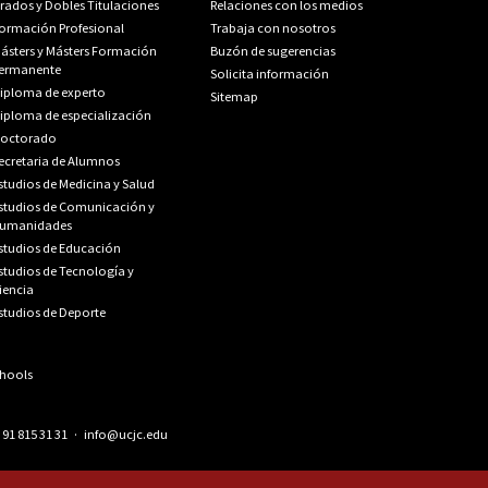
rados y Dobles Titulaciones
Relaciones con los medios
ormación Profesional
Trabaja con nosotros
ásters y Másters Formación
Buzón de sugerencias
ermanente
Solicita información
iploma de experto
Sitemap
iploma de especialización
octorado
ecretaria de Alumnos
studios de Medicina y Salud
studios de Comunicación y
umanidades
studios de Educación
studios de Tecnología y
iencia
studios de Deporte
.
91 815 31 31
·
info@ucjc.edu