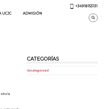
+34918153131
A UCJC
ADMISIÓN
CATEGORÍAS
Uncategorized
otra la