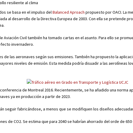
lo resiliente al clima
dos se basa en el impulso del
Balanced Aproach
propuesto por OACI. La m
iada al desarrollo de la Directiva Europea de 2003. Con ella se pretende pr
ea.
 Aviación Civil también ha tomado cartas en el asunto. Para ello se prom
efecto invernadero.
res de las aeronaves según sus emisiones. También ha propuesto la aplicac
ayores niveles de emisión. Esta medida podría disuadir a las aerolíneas lo
 conferencia de Montreal 2016. Recientemente, se ha añadido una norma ap
aves ya en producción a partir de 2023.
drán seguir fabricándose, a menos que se modifiquen los diseños adecuad
ones de CO2. Se estima que para 2040 se habrían ahorrado del orde de 650 