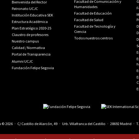
Facultad de Comunicación y
G
Bienvenida del Rector
Humanidades
F
Patronato UCJC
Facultad de Educación
M
Institución Educativa SEK
Facultad de Salud
P
Estructura Académica
Facultad de Tecnología y
D
Plan Estratégico 2020-25
Ciencia
D
Claustro de profesores
Todos nuestros centros
D
Nuestro campus
S
Calidad
/
Normativa
E
Portal de Transparencia
E
Alumni UCJC
h
Fundación Felipe Segovia
E
E
C
E
© 2026 · C/ Castillo de Alarcón, 49 · Urb. Villafranca del Castillo · 28692 Madrid · T