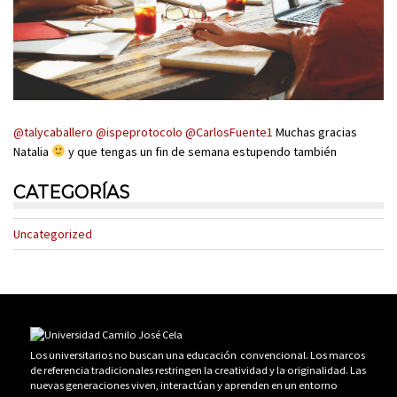
@talycaballero
@ispeprotocolo
@CarlosFuente1
Muchas gracias
Natalia
y que tengas un fin de semana estupendo también
CATEGORÍAS
Uncategorized
Los universitarios no buscan una educación convencional. Los marcos
de referencia tradicionales restringen la creatividad y la originalidad. Las
nuevas generaciones viven, interactúan y aprenden en un entorno