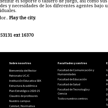
efinir el soporte o tablero de juego, así como sus
des y necesidades de los diferentes agentes bajo
iduales.
or..
Play the city.
53131 ext 16370
Sobre nosotros
Facultades y centros
E
Facultad de Comunicación y
G
Bienvenida del Rector
Humanidades
F
Patronato UCJC
Facultad de Educación
M
Institución Educativa SEK
Facultad de Salud
P
Estructura Académica
Facultad de Tecnología y
D
Plan Estratégico 2020-25
Ciencia
D
Claustro de profesores
Todos nuestros centros
D
Nuestro campus
S
Calidad
/
Normativa