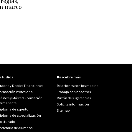
 reglas,
 un marco
studios
Descubre más
rados y Dobles Titulaciones
Relaciones con los medios
ormación Profesional
Trabaja con nosotros
ásters y Másters Formación
Buzón de sugerencias
ermanente
Solicita información
iploma de experto
Sitemap
iploma de especialización
octorado
ecretaria de Alumnos