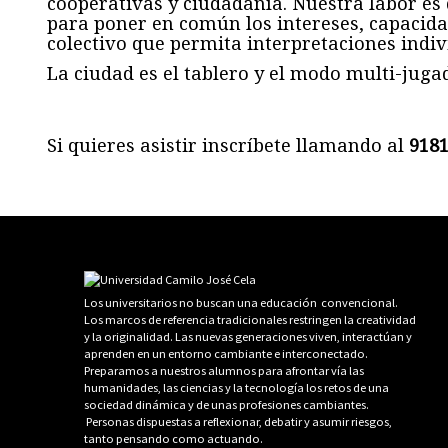
cooperativas y ciudadanía. Nuestra labor es d
para poner en común los intereses, capacida
colectivo que permita interpretaciones indiv
La ciudad es el tablero y el modo multi-jugad
–
Si quieres asistir inscríbete llamando al
9181
Los universitarios no buscan una educación convencional.
Los marcos de referencia tradicionales restringen la creatividad
y la originalidad. Las nuevas generaciones viven, interactúan y
aprenden en un entorno cambiante e interconectado.
Preparamos a nuestros alumnos para afrontar vía las
humanidades, las ciencias y la tecnología los retos de una
sociedad dinámica y de unas profesiones cambiantes.
Personas dispuestas a reflexionar, debatir y asumir riesgos,
tanto pensando como actuando.