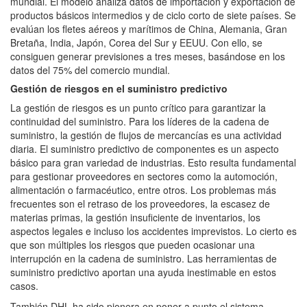
mundial. El modelo analiza datos de importación y exportación de
productos básicos intermedios y de ciclo corto de siete países. Se
evalúan los fletes aéreos y marítimos de China, Alemania, Gran
Bretaña, India, Japón, Corea del Sur y EEUU. Con ello, se
consiguen generar previsiones a tres meses, basándose en los
datos del 75% del comercio mundial.
Gestión de riesgos en el suministro predictivo
La gestión de riesgos es un punto crítico para garantizar la
continuidad del suministro. Para los líderes de la cadena de
suministro, la gestión de flujos de mercancías es una actividad
diaria. El suministro predictivo de componentes es un aspecto
básico para gran variedad de industrias. Esto resulta fundamental
para gestionar proveedores en sectores como la automoción,
alimentación o farmacéutico, entre otros. Los problemas más
frecuentes son el retraso de los proveedores, la escasez de
materias primas, la gestión insuficiente de inventarios, los
aspectos legales e incluso los accidentes imprevistos. Lo cierto es
que son múltiples los riesgos que pueden ocasionar una
interrupción en la cadena de suministro. Las herramientas de
suministro predictivo aportan una ayuda inestimable en estos
casos.
También DHL ha sido pionera en poner a punto el sistema