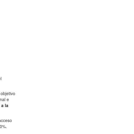
l
objetivo
nal e
a la
 acceso
40%.