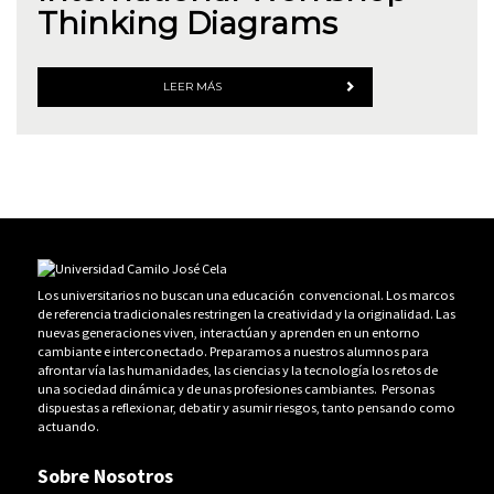
Thinking Diagrams
LEER MÁS
Los universitarios no buscan una educación convencional. Los marcos
de referencia tradicionales restringen la creatividad y la originalidad. Las
nuevas generaciones viven, interactúan y aprenden en un entorno
cambiante e interconectado. Preparamos a nuestros alumnos para
afrontar vía las humanidades, las ciencias y la tecnología los retos de
una sociedad dinámica y de unas profesiones cambiantes. Personas
dispuestas a reflexionar, debatir y asumir riesgos, tanto pensando como
actuando.
Sobre Nosotros