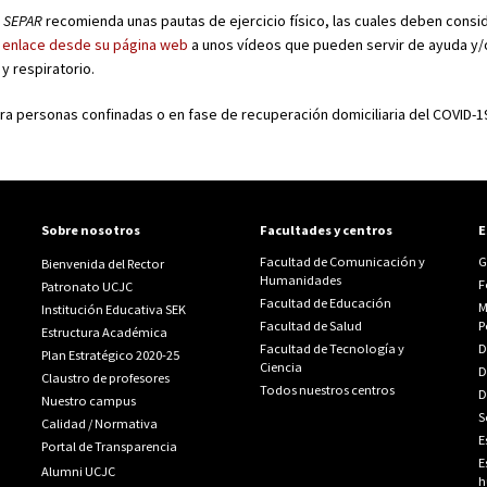
a SEPAR
recomienda unas pautas de ejercicio físico, las cuales deben consi
n
enlace desde su página web
a unos vídeos que pueden servir de ayuda y/o
y respiratorio.
ra personas confinadas o en fase de recuperación domiciliaria del COVID-1
Sobre nosotros
Facultades y centros
E
Facultad de Comunicación y
G
Bienvenida del Rector
Humanidades
F
Patronato UCJC
Facultad de Educación
M
Institución Educativa SEK
Facultad de Salud
P
Estructura Académica
Facultad de Tecnología y
D
Plan Estratégico 2020-25
Ciencia
D
Claustro de profesores
Todos nuestros centros
D
Nuestro campus
S
Calidad
/
Normativa
E
Portal de Transparencia
E
Alumni UCJC
h