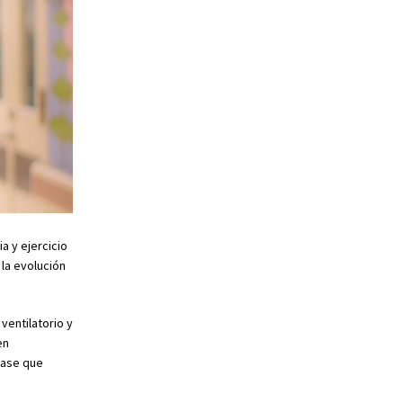
a y ejercicio
la evolución
ventilatorio y
en
base que