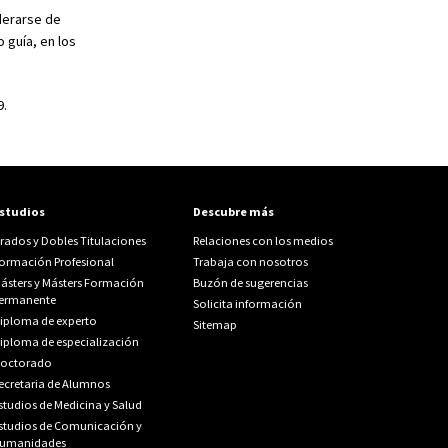
derarse de
 guía, en los
9.
studios
Descubre más
rados y Dobles Titulaciones
Relaciones con los medios
ormación Profesional
Trabaja con nosotros
ásters y Másters Formación
Buzón de sugerencias
ermanente
Solicita información
iploma de experto
Sitemap
iploma de especialización
octorado
ecretaria de Alumnos
studios de Medicina y Salud
studios de Comunicación y
umanidades