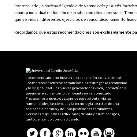
Por otro lado, la
Sociedad Española de Neumología y Cirugía Torácic
manera individual en función de la situación clínica personal. Tiene
que se indican diferentes ejercicios de reacondicionamiento físico 
Recordamos que estas recomendaciones son
exclusivamente
pa
Los universitarios no buscan una educación convencional.
Los marcos de referencia tradicionales restringen la creatividad
y la originalidad. Las nuevas generaciones viven, interactúan y
aprenden en un entorno cambiante e interconectado.
Preparamos a nuestros alumnos para afrontar vía las
humanidades, las ciencias y la tecnología los retos de una
sociedad dinámica y de unas profesiones cambiantes.
Personas dispuestas a reflexionar, debatir y asumir riesgos,
tanto pensando como actuando.