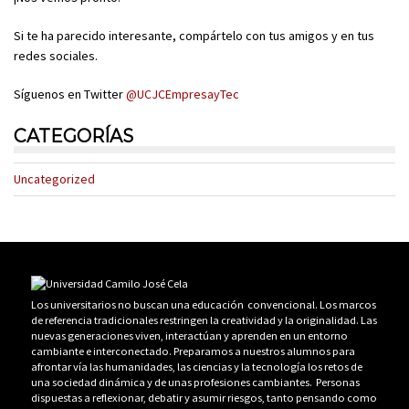
Si te ha parecido interesante, compártelo con tus amigos y en tus
redes sociales.
Síguenos en Twitter
@UCJCEmpresayTec
CATEGORÍAS
Uncategorized
Los universitarios no buscan una educación convencional. Los marcos
de referencia tradicionales restringen la creatividad y la originalidad. Las
nuevas generaciones viven, interactúan y aprenden en un entorno
cambiante e interconectado. Preparamos a nuestros alumnos para
afrontar vía las humanidades, las ciencias y la tecnología los retos de
una sociedad dinámica y de unas profesiones cambiantes. Personas
dispuestas a reflexionar, debatir y asumir riesgos, tanto pensando como