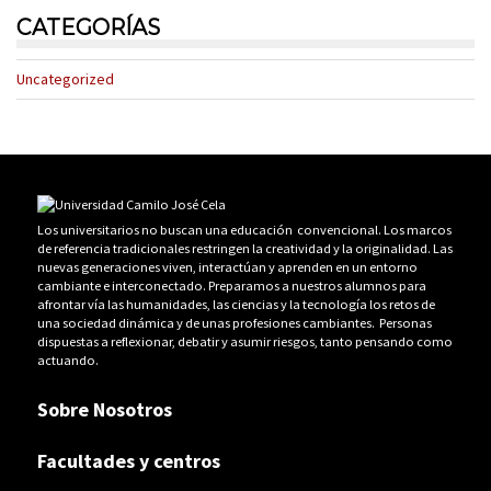
CATEGORÍAS
Uncategorized
Los universitarios no buscan una educación convencional. Los marcos
de referencia tradicionales restringen la creatividad y la originalidad. Las
nuevas generaciones viven, interactúan y aprenden en un entorno
cambiante e interconectado. Preparamos a nuestros alumnos para
afrontar vía las humanidades, las ciencias y la tecnología los retos de
una sociedad dinámica y de unas profesiones cambiantes. Personas
dispuestas a reflexionar, debatir y asumir riesgos, tanto pensando como
actuando.
Sobre Nosotros
Facultades y centros