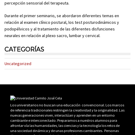
percepción sensorial del terapeuta.
Durante el primer seminario, se abordaron diferentes temas en
relación al examen clínico postural, los test posturodinámicos y
podopélvicos y al tratamiento de las diferentes disfunciones
neurales en relación al plexo sacro, lumbar y cervical.
CATEGORÍAS
Uncategorized
Los universitarios no buscan una educación convencional. Los marcos
de referencia tradicionales restringen la creatividad y la originalidad. Las
nuevas generaciones viven, interactúan y aprenden en un entorno
cambiante e interconectado. Preparamos a nuestros alumnos para
afrontar vía las humanidades, las ciencias y la tecnología los retos de
una sociedad dinámica y de unas profesiones cambiantes. Personas