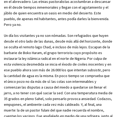
en el abrevadero. Las etnias pastoralistas acostumbran a descansar
en él desde tiempos inmemoriales y llegan con el agotamiento y el
júbilo de quien encuentra un oasis en medio del desierto. Este
pueblo, de apenas mil habitantes, antes podía darles la bienvenida.
Pero ya no.
Un día los visitantes ya no son nómadas. Son refugiados que huyen
desde el otro lado de las dunas, desde más allá del horizonte, donde
se oculta el remoto lago Chad, e incluso de más lejos. Escapan de la
barbarie de Boko Haram, el grupo terrorista cuyo propósito es
instaurar la ley islámica radical en el norte de Nigeria. Por culpa de
esta violencia desmedida se inicia el éxodo de civiles inocentes y en
ese pueblo ahora son más de 26.000 los que intentan subsistir, pero
la cantidad de agua es la misma. En poco tiempo se comprueba que
el único pozo no da más de sí: las colas son interminables y
comienzan las disputas a causa del miedo a quedarse sin llenar el
jarro, a no tener con qué saciar la sed. Con una temperatura media de
35 grados en pleno Sahel, solo pensarlo provoca ansiedad. Codazos,
empujones, el ambiente cada vez más caldeado. Y, al final, una
muerte: la de un pastor fulani del que nadie recuerda el nombre,
cuentan los vecinos. Fue apuñalado en medio de una refriega, junto al