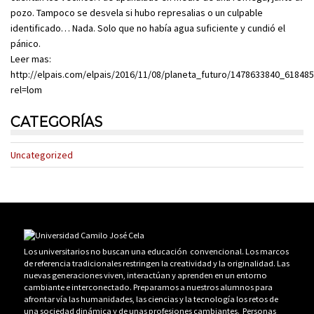
pozo. Tampoco se desvela si hubo represalias o un culpable
identificado… Nada. Solo que no había agua suficiente y cundió el
pánico.
Leer mas:
http://elpais.com/elpais/2016/11/08/planeta_futuro/1478633840_618485
rel=lom
CATEGORÍAS
Uncategorized
Los universitarios no buscan una educación convencional. Los marcos
de referencia tradicionales restringen la creatividad y la originalidad. Las
nuevas generaciones viven, interactúan y aprenden en un entorno
cambiante e interconectado. Preparamos a nuestros alumnos para
afrontar vía las humanidades, las ciencias y la tecnología los retos de
una sociedad dinámica y de unas profesiones cambiantes. Personas