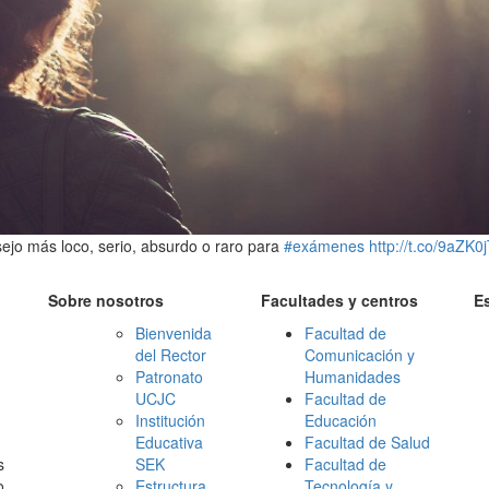
ejo más loco, serio, absurdo o raro para
#exámenes
http://t.co/9aZK0
Sobre nosotros
Facultades y centros
E
Bienvenida
Facultad de
del Rector
Comunicación y
Patronato
Humanidades
UCJC
Facultad de
Institución
Educación
Educativa
Facultad de Salud
s
SEK
Facultad de
o
Estructura
Tecnología y