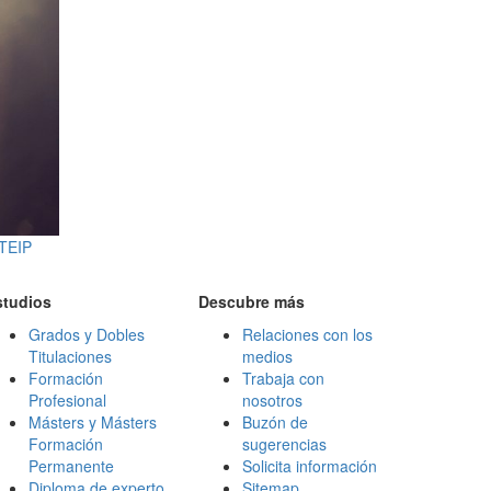
jTEIP
studios
Descubre más
Grados y Dobles
Relaciones con los
Titulaciones
medios
Formación
Trabaja con
Profesional
nosotros
Másters y Másters
Buzón de
Formación
sugerencias
Permanente
Solicita información
Diploma de experto
Sitemap