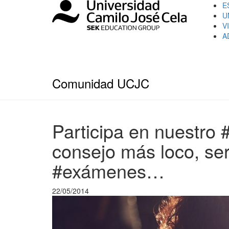
E
U
V
A
Comunidad UCJC
Participa en nuestro
consejo más loco, ser
#exámenes…
22/05/2014