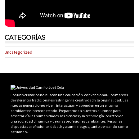
CATEGORÍAS
Uncategorized
Los universitarios no buscan una educación convencional. Los marcos
de referencia tradicionales restringen la creatividad y la originalidad. Las
nuevas generaciones viven, interactúan y aprenden en un entorno
cambiante e interconectado. Preparamos a nuestros alumnos para
afrontar vía las humanidades, las ciencias y la tecnología los retos de
una sociedad dinámica y de unas profesiones cambiantes. Personas
dispuestas a reflexionar, debatir y asumir riesgos, tanto pensando como
actuando.