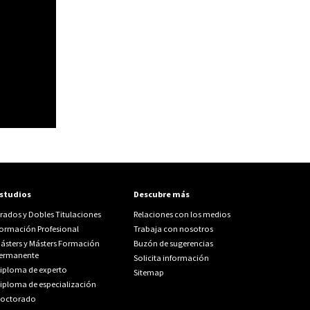
studios
Descubre más
rados y Dobles Titulaciones
Relaciones con los medios
ormación Profesional
Trabaja con nosotros
ásters y Másters Formación
Buzón de sugerencias
ermanente
Solicita información
iploma de experto
Sitemap
iploma de especialización
octorado