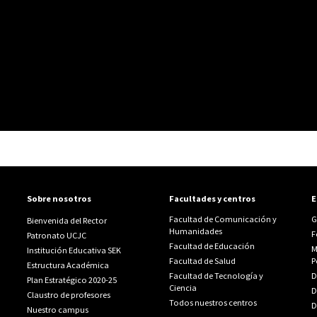
Sobre nosotros
Facultades y centros
E
Facultad de Comunicación y
G
Bienvenida del Rector
Humanidades
F
Patronato UCJC
Facultad de Educación
M
Institución Educativa SEK
Facultad de Salud
P
Estructura Académica
Facultad de Tecnología y
D
Plan Estratégico 2020-25
Ciencia
D
Claustro de profesores
Todos nuestros centros
D
Nuestro campus