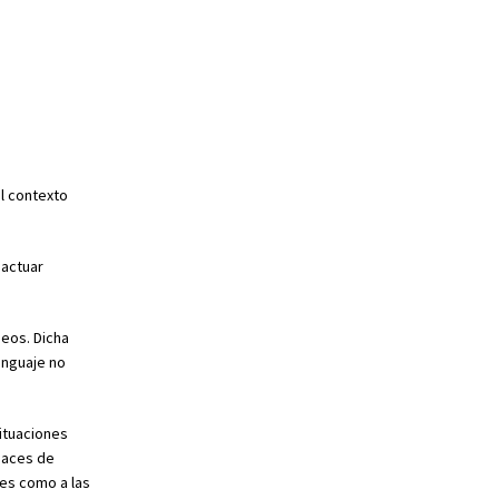
el contexto
 actuar
deos. Dicha
enguaje no
ituaciones
apaces de
les como a las