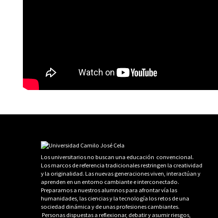
Los universitarios no buscan una educación convencional.
Los marcos de referencia tradicionales restringen la creatividad
y la originalidad. Las nuevas generaciones viven, interactúan y
aprenden en un entorno cambiante e interconectado.
Preparamos a nuestros alumnos para afrontar vía las
humanidades, las ciencias y la tecnología los retos de una
sociedad dinámica y de unas profesiones cambiantes.
Personas dispuestas a reflexionar, debatir y asumir riesgos,