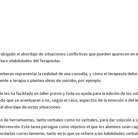
trabajado el abordaje de situaciones conflictivas que pueden aparecen en 
atura «Habilidades del Terapeuta».
mitieran representar la realidad de una consulta, y cómo el terapeuta debe
ente a terapia o plantea ideas de suicidio, por ejemplo.
es ha facilitado un taller previo y toda su ayuda para la edición de los vi
modo que se acentuaran o no, según el caso, aspectos de la emoción o del l
al abordaje de estas situaciones.
so de herramientas, tanto verbales como no verbales, para dar solución a s
intervención. Esta tarea persigue como objetivo el que los alumnos sean c
ordarlas correctamente, tanto en lo que se refiere a las habilidades verba