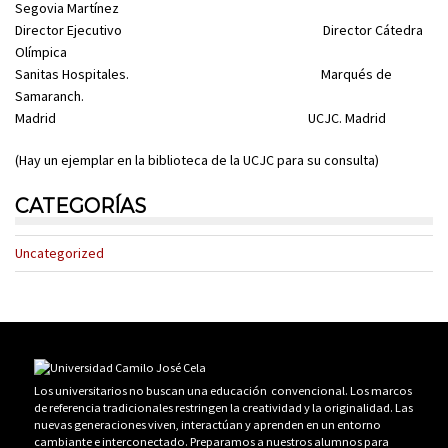
Segovia Martínez
Director Ejecutivo Director Cátedra
Olímpica
Sanitas Hospitales. Marqués de
Samaranch.
Madrid UCJC. Madrid
(Hay un ejemplar en la biblioteca de la UCJC para su consulta)
CATEGORÍAS
Uncategorized
Los universitarios no buscan una educación convencional. Los marcos
de referencia tradicionales restringen la creatividad y la originalidad. Las
nuevas generaciones viven, interactúan y aprenden en un entorno
cambiante e interconectado. Preparamos a nuestros alumnos para