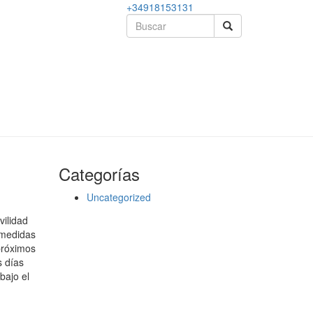
+34918153131
Categorías
Uncategorized
vilidad
 medidas
próximos
s días
bajo el