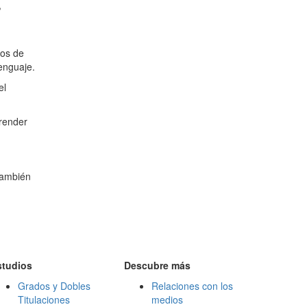
,
ros de
enguaje.
el
render
también
studios
Descubre más
Grados y Dobles
Relaciones con los
Titulaciones
medios