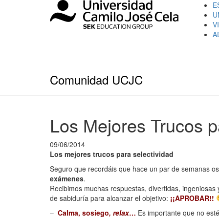
E
U
V
A
Comunidad UCJC
Los Mejores Trucos pa
09/06/2014
Los mejores trucos para selectividad
Seguro que recordáis que hace un par de semanas o
exámenes
.
Recibimos muchas respuestas, divertidas, ingeniosas y
de sabiduría para alcanzar el objetivo:
¡¡APROBAR!!
–
Calma, sosiego
, relax
…
Es importante que no estéi