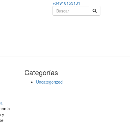
+34918153131
Categorías
Uncategorized
la
umanía.
a y
se.
d