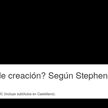
de creación? Según Stephen
C (Incluye subtítulos en Castellano).