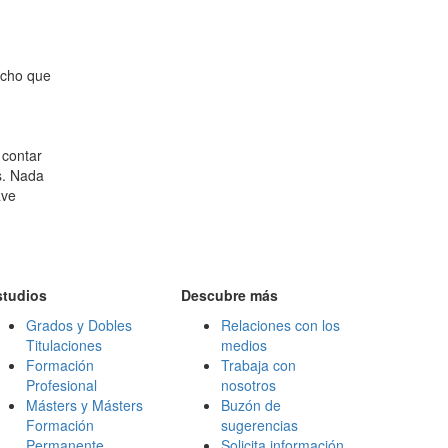
richo que
 contar
s. Nada
ave
studios
Descubre más
Grados y Dobles
Relaciones con los
Titulaciones
medios
Formación
Trabaja con
Profesional
nosotros
Másters y Másters
Buzón de
Formación
sugerencias
Permanente
Solicita información