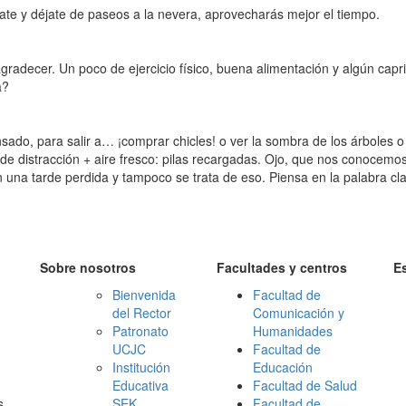
rate y déjate de paseos a la nevera, aprovecharás mejor el tiempo.
 agradecer. Un poco de ejercicio físico, buena alimentación y algún cap
á?
ado, para salir a… ¡comprar chicles! o ver la sombra de los árboles o
de distracción + aire fresco: pilas recargadas. Ojo, que nos conocemo
n una tarde perdida y tampoco se trata de eso. Piensa en la palabra cl
Sobre nosotros
Facultades y centros
E
Bienvenida
Facultad de
del Rector
Comunicación y
Patronato
Humanidades
UCJC
Facultad de
Institución
Educación
Educativa
Facultad de Salud
s
SEK
Facultad de