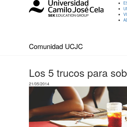
E
U
V
A
Comunidad UCJC
Los 5 trucos para sobr
21/05/2014