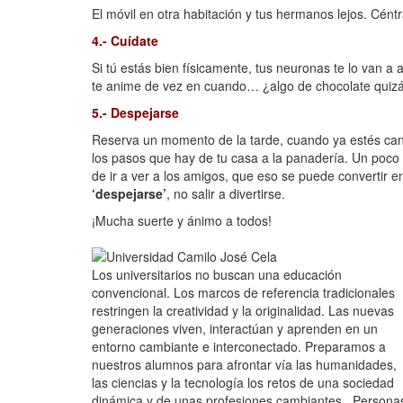
El móvil en otra habitación y tus hermanos lejos. Cént
4.- Cuídate
Si tú estás bien físicamente, tus neuronas te lo van a
te anime de vez en cuando… ¿algo de chocolate quiz
5.- Despejarse
Reserva un momento de la tarde, cuando ya estés cans
los pasos que hay de tu casa a la panadería. Un poco 
de ir a ver a los amigos, que eso se puede convertir e
‘despejarse’
, no salir a divertirse.
¡Mucha suerte y ánimo a todos!
Los universitarios no buscan una educación
convencional. Los marcos de referencia tradicionales
restringen la creatividad y la originalidad. Las nuevas
generaciones viven, interactúan y aprenden en un
entorno cambiante e interconectado. Preparamos a
nuestros alumnos para afrontar vía las humanidades,
las ciencias y la tecnología los retos de una sociedad
dinámica y de unas profesiones cambiantes. Persona