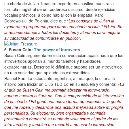
La charla de Julian Treasure experto en acústica muestra la
formula mágistral de un poderoso discurso, desde ejercicios
vocales prácticos a cómo hablar con la empatía. Karol
Dobrowolski, de Polonia, dice que
“
Los consejos de Julian la
ayudaron a prepararse para darle una charla al club TED-Ed. Se
la recomendamos a todos los docentes y alumnos para mejorar
su capacidad de comunicarse en público
”
.
6. Susan Cain:
The power of introverts
Susan Cain argumenta en esta conversación apasionada que los
introvertidos aportan al mundo talentos y habilidades
extraordinarias. Describe lo difícil que supone ser un introvertido
en una sociedad que aplaude los extrovertidos.
Rachel Fan, La estudiante argentina, afirma que, la charla la
inspiró para iniciar un Club TED-Ed en su escuela y comenta:
«La
charla de Susan Cain me permitió abrazar mi introversión,
aunque nuestra cultura no. Con la comprensión de la introversión
de la charla TED gané una nueva forma de entender a la gente
que me rodea, y desarrollé una actitud mejorada sobre mi propia
personalidad. Su elocuente, bien organizada y confiada
presentación demostró su punto de vista sobre el poder de los
introvertidos, y también me recordó a no usar la introversión