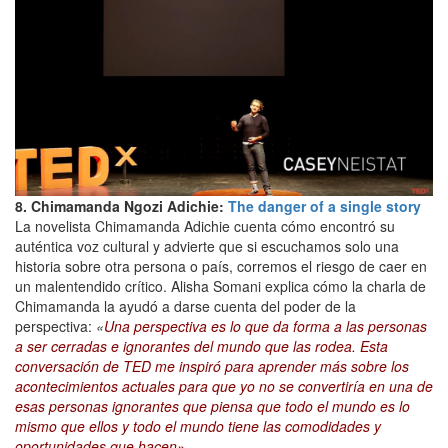
8. Chimamanda Ngozi Adichie:
The danger of a single story
La novelista Chimamanda Adichie cuenta cómo encontró su
auténtica voz cultural y advierte que si escuchamos solo una
historia sobre otra persona o país, corremos el riesgo de caer en
un malentendido crítico. Alisha Somani explica cómo la charla de
Chimamanda la ayudó a darse cuenta del poder de la
perspectiva:
«
Una perspectiva es lo que da forma a las personas
a ser cerradas e ignorantes del mundo que las rodea. Esta
conversación de TED me inspiró para aprender más sobre los
acontecimientos actuales para que yo no se convertiría en una de
esas personas ignorantes que piensa que todo el mundo es lo
mismo que ellos y todo el mundo tiene las comodidades y
oportunidades que hacen»
.