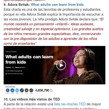
9. Adora Svitak:
What adults can learn from kids
Esta charla es una de las favoritas de profesores y estudiantes,
porque en ella Adora Svitak explica la importancia de escuchar a
las voces jóvenes. La niña prodigio Adora Svitak declara que:
“El
mundo necesita un pensamiento «infantil»: ideas audaces,
creatividad salvaje y en especial optimismo. Los grandes sueños
de los niños merecen grandes expectativas, dice, comenzando
con la pre-disposición de los adultos a aprender de los niños
como de enseñarles”
.
10. Los videos más vistos de TED
A parte de la relación existe una
lista las charlas TED
de mayor
éxito de todos los tiempos que siguen inspirando a adultos y