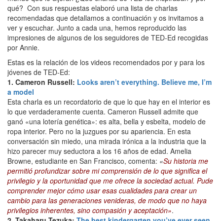
qué? Con sus respuestas elaboró una lista de charlas
recomendadas que detallamos a continuación y os invitamos a
ver y escuchar. Junto a cada una, hemos reproducido las
impresiones de algunos de los seguidores de TED-Ed recogidas
por Annie.
Estas es la relación de los videos recomendados por y para los
jóvenes de TED-Ed:
1. Cameron Russell:
Looks aren’t everything. Believe me, I’m
a model
Esta charla es un recordatorio de que lo que hay en el interior es
lo que verdaderamente cuenta. Cameron Russell admite que
ganó «una lotería genética»: es alta, bella y esbelta, modelo de
ropa interior. Pero no la juzgues por su apariencia. En esta
conversación sin miedo, una mirada irónica a la industria que la
hizo parecer muy seductora a los 16 años de edad. Amelia
Browne, estudiante en San Francisco, comenta:
«
Su historia me
permitió profundizar sobre mi comprensión de lo que significa el
privilegio y la oportunidad que me ofrece la sociedad actual. Pude
comprender mejor cómo usar esas cualidades para crear un
cambio para las generaciones venideras, de modo que no haya
privilegios inherentes, sino compasión y aceptación»
.
2. Takaharu Tezuka:
The best kindergarten you’ve ever seen