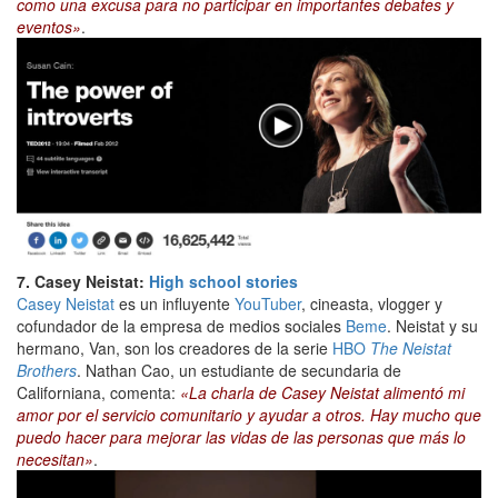
como una excusa para no participar en importantes debates y
eventos»
.
7. Casey Neistat:
High school stories
Casey Neistat
es un influyente
YouTuber
, cineasta, vlogger y
cofundador de la empresa de medios sociales
Beme
. Neistat y su
hermano, Van, son los creadores de la serie
HBO
The Neistat
Brothers
. Nathan Cao, un estudiante de secundaria de
Californiana, comenta:
«La charla de Casey Neistat alimentó mi
amor por el servicio comunitario y ayudar a otros. Hay mucho que
puedo hacer para mejorar las vidas de las personas que más lo
necesitan»
.