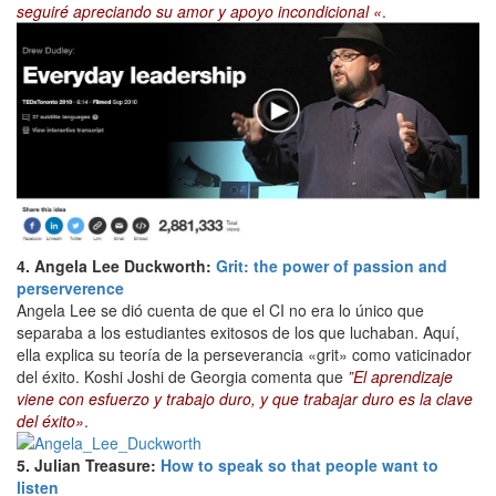
seguiré apreciando su amor y apoyo incondicional «
.
4. Angela Lee Duckworth:
Grit: the power of passion and
perserverence
Angela Lee se dió cuenta de que el CI no era lo único que
separaba a los estudiantes exitosos de los que luchaban. Aquí,
ella explica su teoría de la perseverancia «grit» como vaticinador
del éxito. Koshi Joshi de Georgia comenta que
”El aprendizaje
viene con esfuerzo y trabajo duro, y que trabajar duro es la clave
del éxito»
.
5. Julian Treasure:
How to speak so that people want to
listen