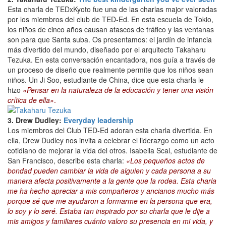
Esta charla de TEDxKyoto fue una de las charlas major valoradas
por los miembros del club de TED-Ed. En esta escuela de Tokio,
los niños de cinco años causan atascos de tráfico y las ventanas
son para que Santa suba. Os presentamos: el jardín de infancia
más divertido del mundo, diseñado por el arquitecto Takaharu
Tezuka. En esta conversación encantadora, nos guía a través de
un proceso de diseño que realmente permite que los niños sean
niños. Un Ji Soo, estudiante de China, dice que esta charla le
hizo
«Pensar en la naturaleza de la educación y tener una visión
crítica de ella»
.
3. Drew Dudley:
Everyday leadership
Los miembros del Club TED-Ed adoran esta charla divertida. En
ella, Drew Dudley nos invita a celebrar el liderazgo como un acto
cotidiano de mejorar la vida del otros. Isabella Scal, estudiante de
San Francisco, describe esta charla:
«Los pequeños actos de
bondad pueden cambiar la vida de alguien y cada persona a su
manera afecta positivamente a la gente que la rodea. Esta charla
me ha hecho apreciar a mis compañeros y ancianos mucho más
porque sé que me ayudaron a formarme en la persona que era,
lo soy y lo seré. Estaba tan inspirado por su charla que le dije a
mis amigos y familiares cuánto valoro su presencia en mi vida, y