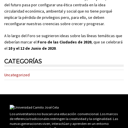
del futuro pasa por configurar una ética centrada en la idea
circularidad económica, ambiental y social que no tiene porqué
implicar la pérdida de privilegios pero, para ello, se deben
reconfigurar nuestras creencias sobre crecer y progresar.
A lo largo del Foro se sugirieron ideas sobre las líneas temáticas que
deberían marcar el
Foro de las Ciudades de 2020
, que se celebrará
el
10 y el 12 de Junio de 2020
.
CATEGORÍAS
Uncategorized
Los universitarios no buscan una educación convencional. Los marcos
de referencia tradicionales restringen la creatividad y la originalidad. Las
nuevas generaciones viven, interactúan y aprenden en un entorno