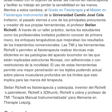
y facilitar su trabajo sin perder la sensibilidad en las manos.
Atentos a estos cambios, el
Grado en Fisioterapia
y el
Master en
Fisioterapia Instrumental
de la
Universidad Camilo José Cela
invitaron, el pasado viernes a uno de los principales precursores
y creador de sus propias herramientas, el profesor
Stefan
Richelli
. A través de un taller práctico, tantos los estudiantes
como los profesionales invitados pudieron conocer de primera
mano, los enfoques terapéuticos que mejoraban los resultados
de los tratamientos convencionales. Las TMI y las herramientas
Richelli´s permiten al fisioterapeuta realizar técnicas más
eficientes en las patologías del aparato locomotor en las que
están implicadas estructuras fibrosas, con adherencias o con
restricciones de la movilidad. El uso de estas herramientas
permite una mayor penetración en los tejidos pudiendo actuar
sobre planos musculares profundos sin los límites que esto
implica para las manos del terapeuta.
Stefan Richelli es fisioterapeuta y osteópata, inventor del Richelli
´s painreliever, Richelli´s 3Dthumb, Richelli´s cobra y profesor de
TMI “Terapia Manual Instrumentalizada” para Alemania en
Therapie Leipzig.