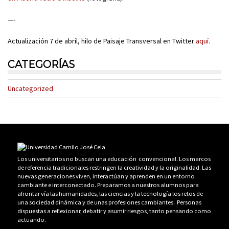
—-
Actualización 7 de abril, hilo de Paisaje Transversal en Twitter
aquí
.
CATEGORÍAS
Uncategorized
Los universitarios no buscan una educación convencional. Los marcos
de referencia tradicionales restringen la creatividad y la originalidad. Las
nuevas generaciones viven, interactúan y aprenden en un entorno
cambiante e interconectado. Preparamos a nuestros alumnos para
afrontar vía las humanidades, las ciencias y la tecnología los retos de
una sociedad dinámica y de unas profesiones cambiantes. Personas
dispuestas a reflexionar, debatir y asumir riesgos, tanto pensando como
actuando.